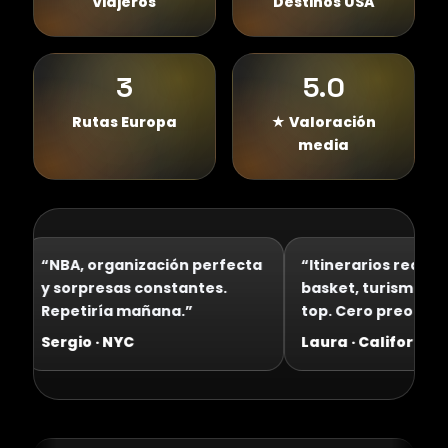
Viajeros
Destinos USA
3
5.0
Rutas Europa
★ Valoración
media
“NBA, organización perfecta
“Itinerarios redond
y sorpresas constantes.
basket, turismo y 
Repetiría mañana.”
top. Cero preocupa
Sergio · NYC
Laura · California