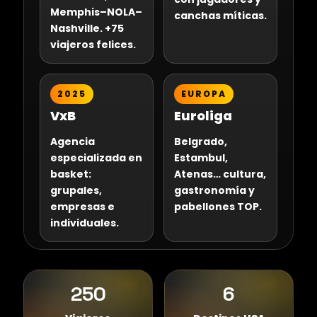
Memphis–NOLA–
canchas míticas.
Nashville. +75
viajeros felices.
2025
EUROPA
VxB
Euroliga
Agencia
Belgrado,
especializada en
Estambul,
basket:
Atenas… cultura,
grupales,
gastronomía y
empresas e
pabellones TOP.
individuales.
250
6