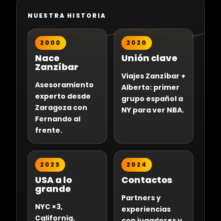
NUESTRA HISTORIA
2000
2020
Nace
Unión clave
Zanzíbar
Viajes Zanzíbar +
Asesoramiento
Alberto: primer
experto desde
grupo español a
Zaragoza con
NY para ver NBA.
Fernando al
frente.
2023
2024
USA a lo
Contactos
grande
Partners y
NYC ×3,
experiencias
California,
con jugadores y